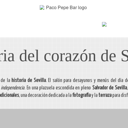
arte de c
TORNO
BAR
CARTA
ria del corazón de S
 de la
historia de Sevilla
. El salón para desayunos y menús del día d
u
independencia
. En una plazuela escondida en pleno
Salvador de Sevilla
adicionales
, una decoración dedicada a la
fotografía
y la
terraza
para disf