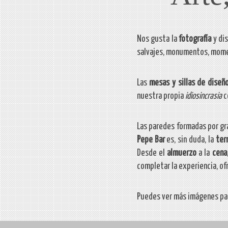
Nos gusta la
fotografía
y di
salvajes, monumentos, momen
Las
mesas y sillas de diseñ
nuestra propia
idiosincrasia
c
Las paredes formadas por gra
Pepe Bar
es, sin duda, la
ter
Desde el
almuerzo
a la
cena
completar la experiencia, o
Puedes ver más imágenes par