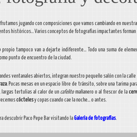
sfrutamos jugando con composiciones que vamos cambiando en nuestras
tos históricos... Varios conceptos de fotografías impactantes forman
o
propio tampoco van a dejarte indiferente... Todo una suma de elemen
omo punto de encuentro de la ciudad.
ndes ventanales abiertos, integran nuestro pequeño salón con la calle s
raza
. Pocas mesas en un espacio libre de tránsito, sobre una tarima para
, largas tertulias al calor de un
cafelito
mañanero o al frescor de la
cer
frecemos
cócteles
y copas cuando cae la noche... o antes.
a descubrir Paco Pepe Bar visitando la
Galería de fotografías
.