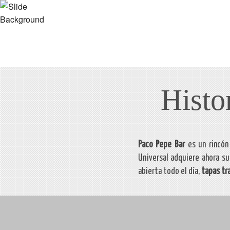
el 
HISTORIA
EN
Histo
Paco Pepe Bar
es un rincón
Universal adquiere ahora s
abierta todo el día,
tapas tr