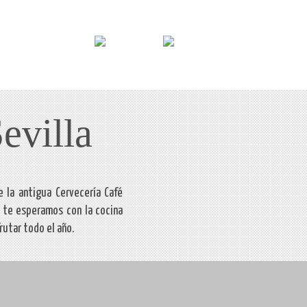
omer
BLOG
RESERVA
evilla
e la antigua Cervecería Café
, te esperamos con la cocina
rutar todo el año.